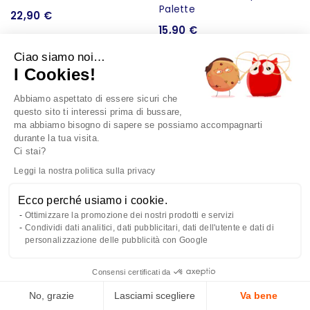
22,90 €
15,90 €
Ciao siamo noi…
I Cookies!
Abbiamo aspettato di essere sicuri che
questo sito ti interessi prima di bussare,
ma abbiamo bisogno di sapere se possiamo accompagnarti
durante la tua visita.
Ci stai?
Leggi la nostra politica sulla privacy
Ecco perché usiamo i cookie.
Ottimizzare la promozione dei nostri prodotti e servizi
Condividi dati analitici, dati pubblicitari, dati dell'utente e dati di
Borraccia termica 40 cl -
Marsupio - Banana Trip
personalizzazione delle pubblicità con Google
Mini Keep Cool Bottle
Blue Palette
Blue Palette
Consensi certificati da
+13
+5
No, grazie
Lasciami scegliere
Va bene