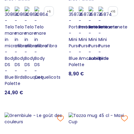
+6
+16
8,90 €
24,90 €