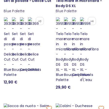
Set di posate - Delice Cut
Telo mare in microfibra -
Body DS XL
Blue Palette
Blue Palette
+3
+4
12,90 €
29,90 €