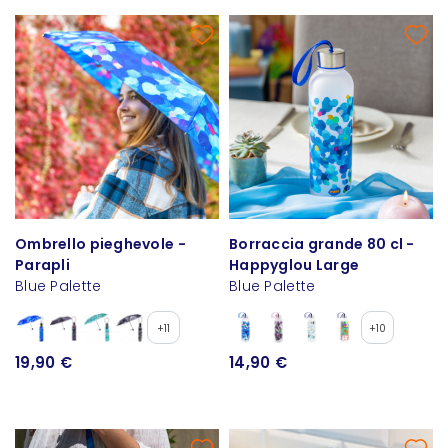
Ombrello pieghevole -
Borraccia grande 80 cl -
Parapli
Happyglou Large
Blue Palette
Blue Palette
+11
+10
19,90 €
14,90 €