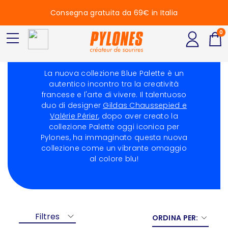
Consegna gratuita da 69€ in Italia
0
Blue Palette
La nuova collezione Blue Palette è un
autentico incontro tra la creatività
francese e l'arte di vivere. Il talentuoso
duo di designer
Gildas Chaussepied e
Valérie Périer
, dopo aver creato la
collezione
Palette
oggi iconica per
Pylones, ha immaginato questa nuova
collezione come un vibrante omaggio
al colore blu!
Filtres
ORDINA PER: