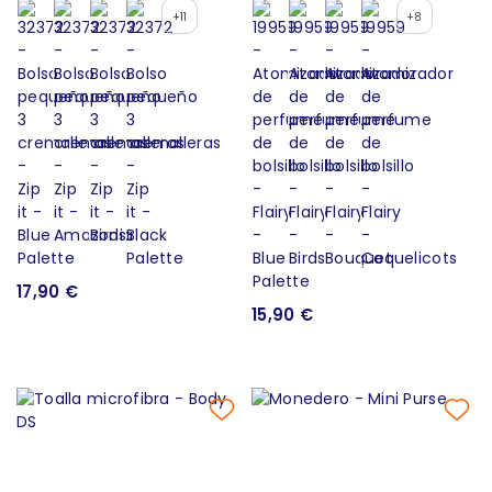
+11
+8
17,90 €
15,90 €