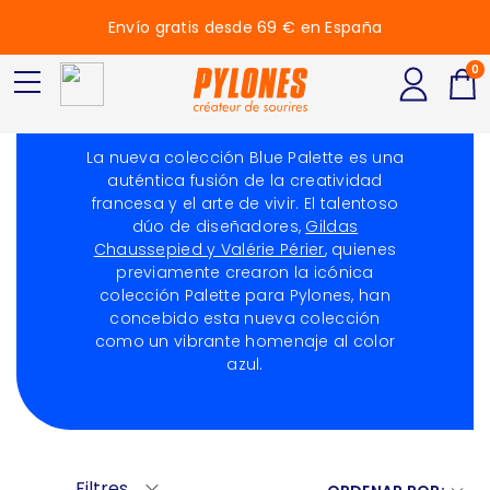
Envío gratis desde 69 € en España
0
Blue Palette
La nueva colección Blue Palette es una
auténtica fusión de la creatividad
francesa y el arte de vivir. El talentoso
dúo de diseñadores,
Gildas
Chaussepied y Valérie Périer
, quienes
previamente crearon la icónica
colección
Palette
para Pylones, han
concebido esta nueva colección
como un vibrante homenaje al color
azul.
Filtres