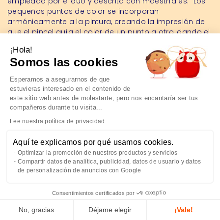
empleada por el dúo y descrita con maestría es: "Los
pequeños puntos de color se incorporan
armónicamente a la pintura, creando la impresión de
que el pincel guía el color de un punto a otro, dando el
efecto de trabajar directamente sobre un lienzo recién
¡Hola!
pintado", lo que permite el desarrollo de un paisaje
Somos las cookies
abstracto pero muy "habitado". Cada pieza se elabora
para sí misma con una intención única en cada
Esperamos a asegurarnos de que
ocasión, y es eso lo que provoca estas emociones y
estuvieras interesado en el contenido de
sensaciones fuertes y positivas.
este sitio web antes de molestarte, pero nos encantaría ser tus
Blue Palette es una colección muy elegante, llevada
compañeros durante tu visita...
por una nota absolutamente alegre que te
Lee nuestra política de privacidad
acompañará con felicidad en tu vida cotidiana, ya sea
que la lleves puesta, la lleves contigo en tus viajes o
Aquí te explicamos por qué usamos cookies.
simplemente convivas con ella en tu cocina y en la
Optimizar la promoción de nuestros productos y servicios
mesa.
Compartir datos de analítica, publicidad, datos de usuario y datos
de personalización de anuncios con Google
Consentimientos certificados por
No, gracias
Déjame elegir
¡Vale!