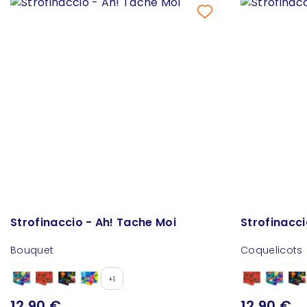
Strofinaccio - Ah! Tache Moi
Strofinacci
Bouquet
Coquelicots
+1
12,90 €
12,90 €