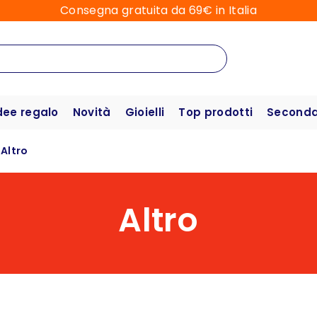
Consegna gratuita da 69€ in Italia
dee regalo
Novità
Gioielli
Top prodotti
Seconda 
Altro
Altro