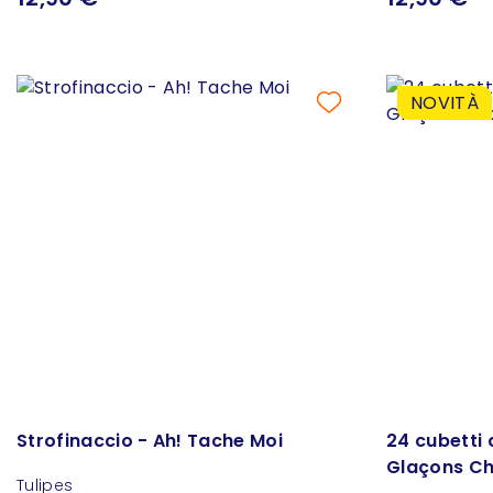
NOVITÀ
Strofinaccio - Ah! Tache Moi
24 cubetti d
Glaçons C
Tulipes