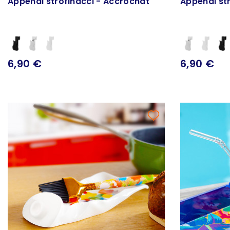
Appendi strofinacci - Accrochat
Appendi st
6,90 €
6,90 €