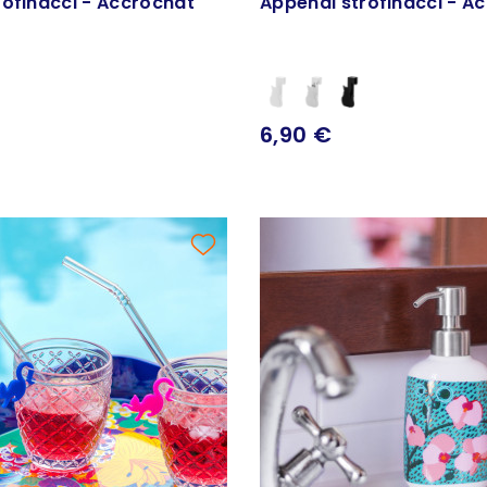
rofinacci - Accrochat
Appendi strofinacci - A
6,90 €