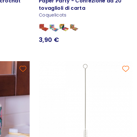
ccrochat
Paper Party - Confezione da 20
tovaglioli di carta
Coquelicots
3,90 €