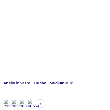
Anello in vetro - Cachou Medium Milk
A
+6