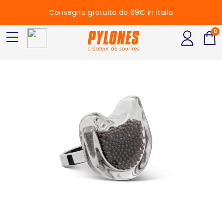
Consegna gratuita da 69€ in Italia
0