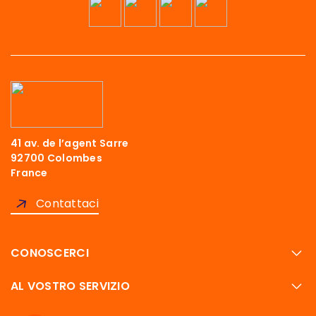
41 av. de l’agent Sarre
curi che questo sito ti interessi
92700 Colombes
o bisogno di sapere se possiamo
France
visita.
Contattaci
ivacy
ookie.
CONOSCERCI
 nostri prodotti e servizi
ubblicitari, dati dell'utente e dati di
AL VOSTRO SERVIZIO
blicità con Google
ificati da