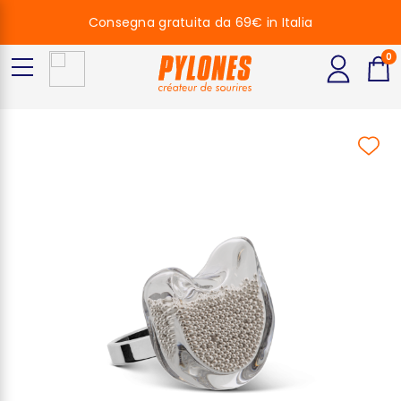
Consegna gratuita da 69€ in Italia
0