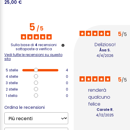
25,00 €
2
5
/
5
5
/
5
Delizioso!
Sulla base di
4
recensioni
sottoposte a verifica
Åsa S.
Vedi tutte le recensioni su questo
4/4/2026
sito
5
stelle
4
4
stelle
0
5
/
5
3
stelle
0
2
stelle
0
renderà 
1
stella
0
qualcuno 
felice
Ordina le recensioni
Carole R.
4/12/2025