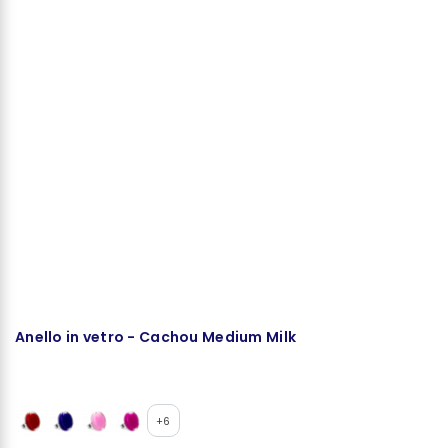
Anello in vetro - Cachou Medium Milk
A
+6