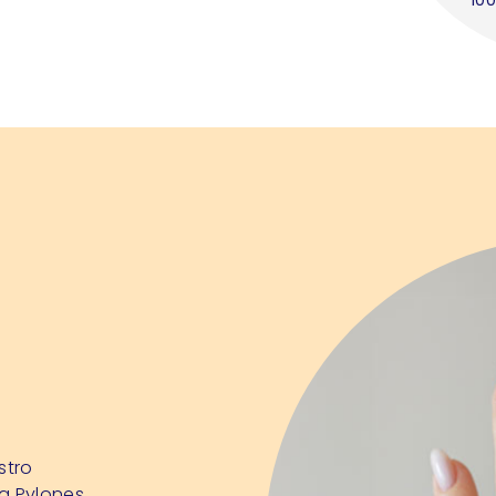
stro
a Pylones,