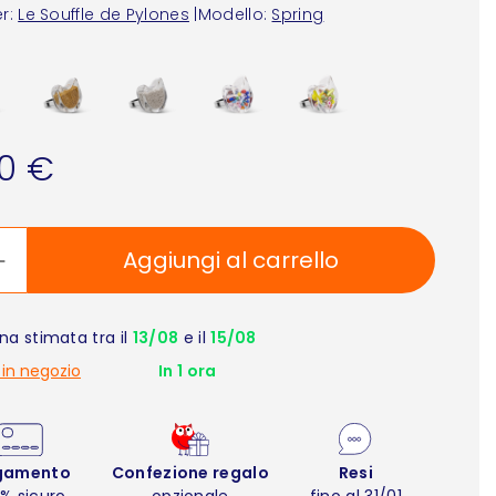
r:
Le Souffle de Pylones
|
Modello:
Spring
00 €
Aggiungi al carrello
a stimata tra il
13/08
e il
15/08
 in negozio
In 1 ora
gamento
Confezione regalo
Resi
% sicuro
opzionale
fino al 31/01