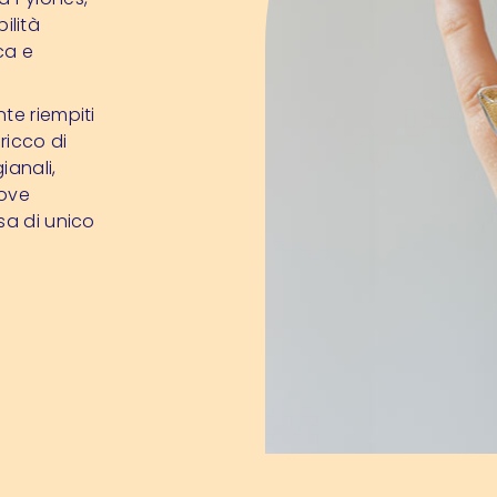
bilità
ca e
te riempiti
ricco di
ianali,
dove
sa di unico