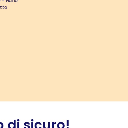
e
- Nano
tto
 di sicuro!