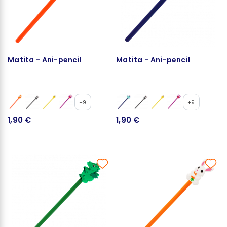
Matita - Ani-pencil
Matita - Ani-pencil
+9
+9
1,90 €
1,90 €