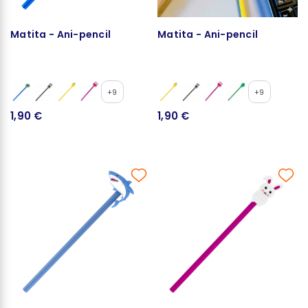
Matita - Ani-pencil
Matita - Ani-pencil
+9
+9
1,90 €
1,90 €