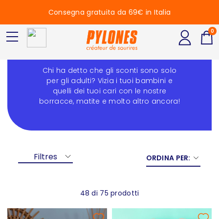
Consegna gratuita da 69€ in Italia
0
Saldi - Bambini
Chi ha detto che gli sconti sono solo
per gli adulti? Vizia i tuoi bambini e
quelli dei tuoi cari con le nostre
borracce, matite e molto altro ancora!
Filtres
ORDINA PER:
48 di 75 prodotti