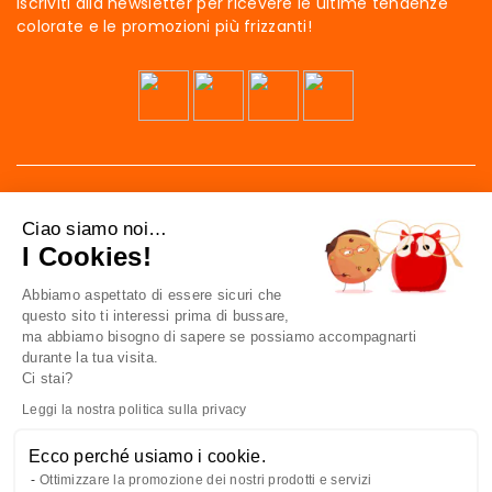
Iscriviti alla newsletter per ricevere le ultime tendenze
colorate e le promozioni più frizzanti!
Ciao siamo noi…
I Cookies!
Abbiamo aspettato di essere sicuri che
41 av. de l’agent Sarre
questo sito ti interessi prima di bussare,
92700 Colombes
ma abbiamo bisogno di sapere se possiamo accompagnarti
France
durante la tua visita.
Ci stai?
Contattaci
Leggi la nostra politica sulla privacy
Ecco perché usiamo i cookie.
CONOSCERCI
Ottimizzare la promozione dei nostri prodotti e servizi