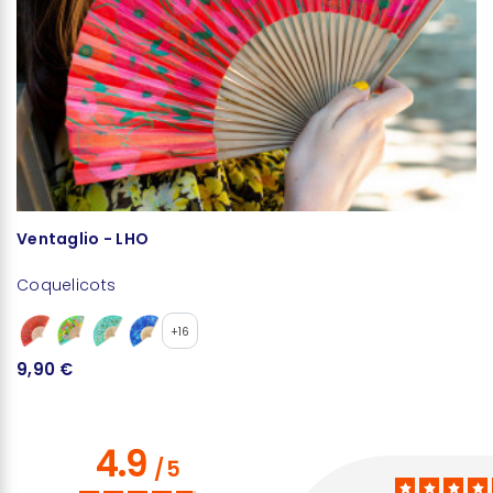
Ventaglio - LHO
T
Coquelicots
C
+16
9,90 €
2
4.9
/
5