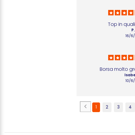
Top in qual
P.
16/6
Borsa molto gr
Isabe
10/6
1
2
3
4