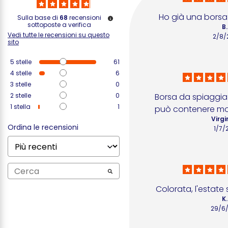
Ho già una borsa 
Sulla base di
68
recensioni
sottoposte a verifica
B.
Vedi tutte le recensioni su questo
2/8/
sito
5
stelle
61
4
stelle
6
3
stelle
0
2
stelle
0
Borsa da spiaggia
1
stella
1
può contenere molt
Virgi
Ordina le recensioni
1/7/
Colorata, l'estate
K.
29/6