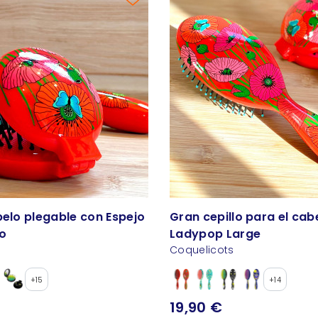
pelo plegable con Espejo
Gran cepillo para el cabe
ro
Ladypop Large
Coquelicots
+15
+14
19,90 €