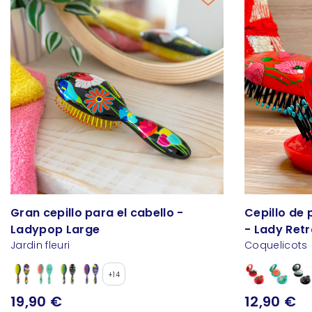
Gran cepillo para el cabello -
Cepillo de 
Ladypop Large
- Lady Ret
Jardin fleuri
Coquelicots
+14
19,90 €
12,90 €