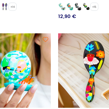
+14
+15
12,90 €