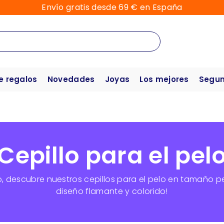
Envío gratis desde 69 € en España
e regalos
Novedades
Joyas
Los mejores
Segun
Cepillo para el pel
, descubre nuestros cepillos para el pelo en tamaño 
diseño flamante y colorido!