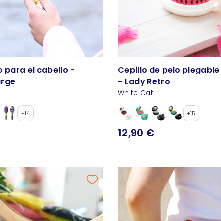
o para el cabello -
Cepillo de pelo plegable
arge
- Lady Retro
White Cat
+14
+15
12,90 €