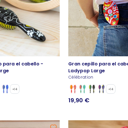
o para el cabello -
Gran cepillo para el cabe
arge
Ladypop Large
Célébration
+14
+14
19,90 €