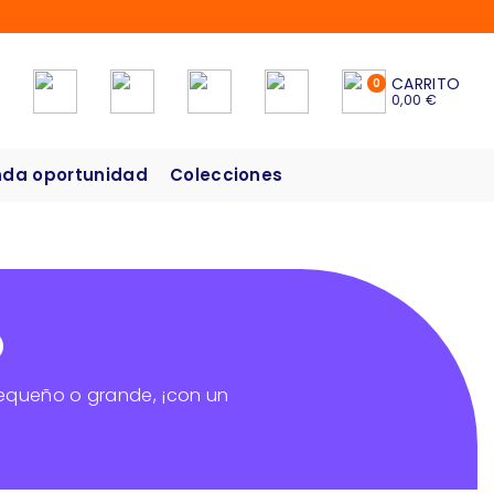
CARRITO
0
0,00 €
da oportunidad
Colecciones
o
pequeño o grande, ¡con un