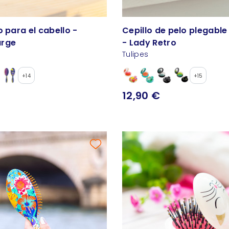
o para el cabello -
Cepillo de pelo plegable
arge
- Lady Retro
Tulipes
+14
+15
12,90 €