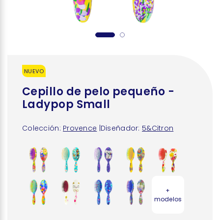
NUEVO
Cepillo de pelo pequeño -
Ladypop Small
Colección:
Provence
|
Diseñador:
5&Citron
+
modelos