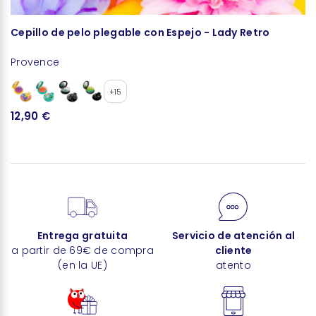
Cepillo de pelo plegable con Espejo - Lady Retro
G
Provence
P
+15
12,90 €
1
Entrega gratuita
Servicio de atención al
a partir de 69€ de compra
cliente
(en la UE)
atento