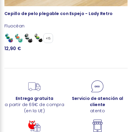
Cepillo de pelo plegable con Espejo - Lady Retro
P
Fluocéan
W
+15
12,90 €
4
Entrega gratuita
Servicio de atención al
a partir de 69€ de compra
cliente
(en la UE)
atento