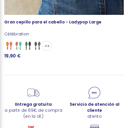
Gran cepillo para el cabello - Ladypop Large
C
Célébration
Bi
+14
19,90 €
1
Entrega gratuita
Servicio de atención al
a partir de 69€ de compra
cliente
(en la UE)
atento