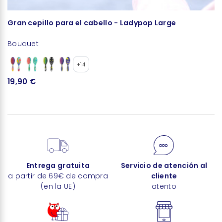
Gran cepillo para el cabello - Ladypop Large
C
Bouquet
B
+14
19,90 €
1
Entrega gratuita
Servicio de atención al
a partir de 69€ de compra
cliente
(en la UE)
atento