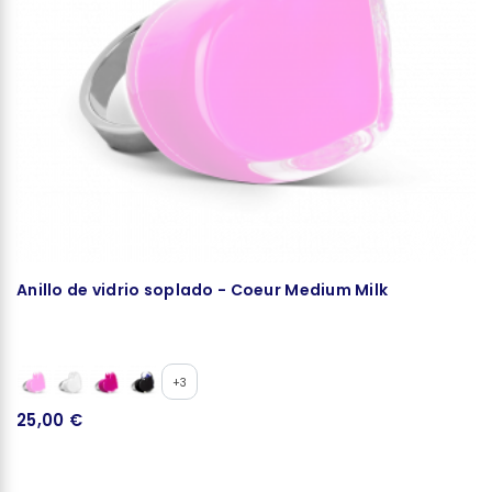
Anillo de vidrio soplado - Coeur Medium Milk
C
+3
25,00 €
2