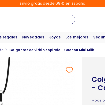
Envío gratis desde 69 € en España
e regalos
Novedades
Joyas
Los mejores
Segun
do
Colgantes de vidrio soplado - Cachou Mini Milk
Col
- C
Modelo