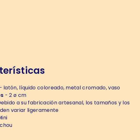
erísticas
- latón, líquido coloreado, metal cromado, vaso
es
- 2 ø cm
ebido a su fabricación artesanal, los tamaños y los
den variar ligeramente
ini
chou