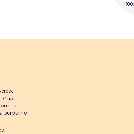
100
plado,
s. Cada
 formas
s, purpurina
os