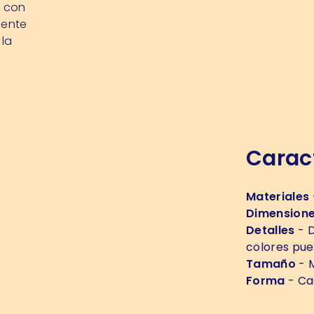
s con
mente
 la
Caract
Materiales
Dimension
Detalles
- D
colores pue
Tamaño
- M
Forma
- Ca