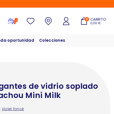
CARRITO
0
0,00 €
da oportunidad
Colecciones
gantes de vidrio soplado
achou Mini Milk
:
Violet foncé