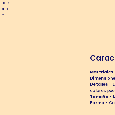
s con
mente
 la
Caract
Materiales
Dimension
Detalles
- D
colores pue
Tamaño
- M
Forma
- Ca