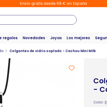
Envío gratis desde 69 € en España
e regalos
Novedades
Joyas
Los mejores
Segun
do
Colgantes de vidrio soplado - Cachou Mini Milk
Col
- C
Color:
P