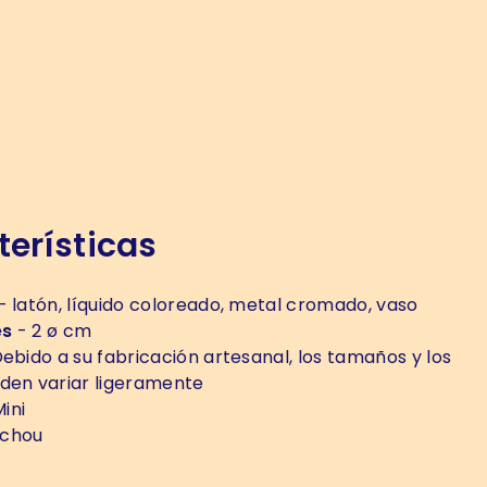
erísticas
- latón, líquido coloreado, metal cromado, vaso
es
- 2 ø cm
ebido a su fabricación artesanal, los tamaños y los
den variar ligeramente
ini
chou