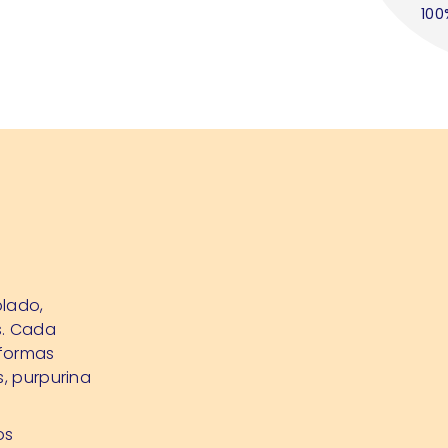
100
plado,
s. Cada
 formas
s, purpurina
os