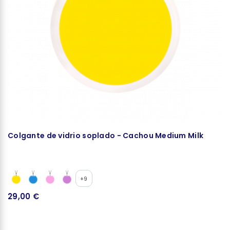
Colgante de vidrio soplado - Cachou Medium Milk
C
+9
29,00 €
2