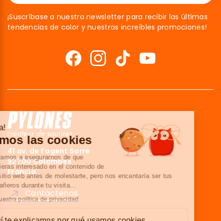
¡Suscríbase a nuestra newsletter para recibir las últimas
tendencias de color y nuestras increíbles promociones!
¡Hola!
Somos las cookies
41 av. de l’agent Sarre
Esperamos a asegurarnos de que
92700 Colombes
estuvieras interesado en el contenido de
Francia
este sitio web antes de molestarte, pero nos encantaría ser tus
compañeros durante tu visita...
Contáctenos
Lee nuestra política de privacidad
Aquí te explicamos por qué usamos cookies.