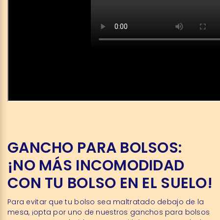
GANCHO PARA BOLSOS:
¡NO MÁS INCOMODIDAD
CON TU BOLSO EN EL SUELO!
Para evitar que tu bolso sea maltratado debajo de la
mesa, ¡opta por uno de nuestros ganchos para bolsos