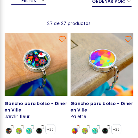
Filtres
ORDENAR POR:
27 de 27 productos
Gancho para bolso - Dîner
Gancho para bolso - Dîner
en Ville
en Ville
Jardin fleuri
Palette
+23
+23