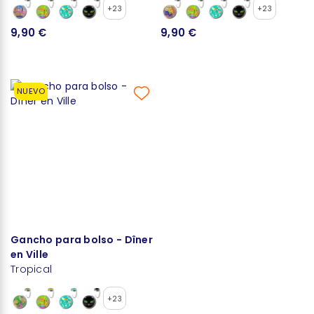
+23
+23
9,90 €
9,90 €
NUEVO
Gancho para bolso - Dîner
en Ville
Tropical
+23