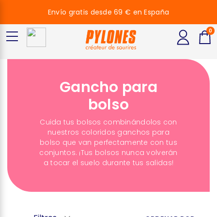
Envío gratis desde 69 € en España
0
Gancho para
bolso
Cuida tus bolsos combinándolos con
nuestros coloridos ganchos para
bolso que van perfectamente con tus
conjuntos. ¡Tus bolsos nunca volverán
a tocar el suelo durante tus salidas!