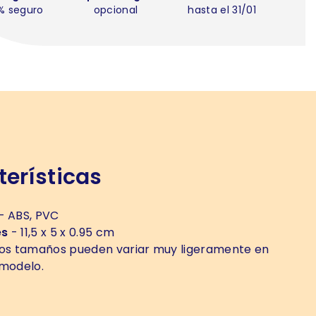
% seguro
opcional
hasta el 31/01
erísticas
- ABS, PVC
es
- 11,5 x 5 x 0.95 cm
os tamaños pueden variar muy ligeramente en
 modelo.