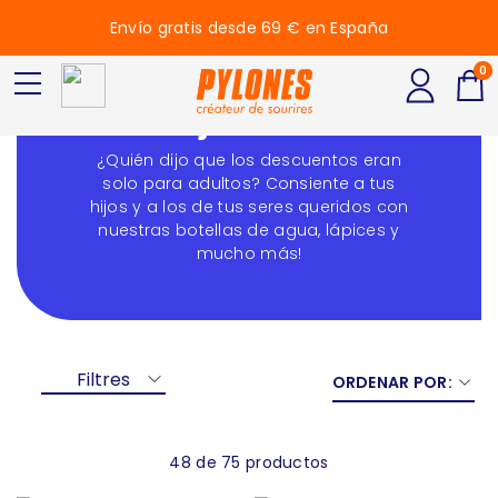
Envío gratis desde 69 € en España
0
Rebajas - Niños
¿Quién dijo que los descuentos eran
solo para adultos? Consiente a tus
hijos y a los de tus seres queridos con
nuestras botellas de agua, lápices y
mucho más!
Filtres
ORDENAR POR:
48 de 75 productos