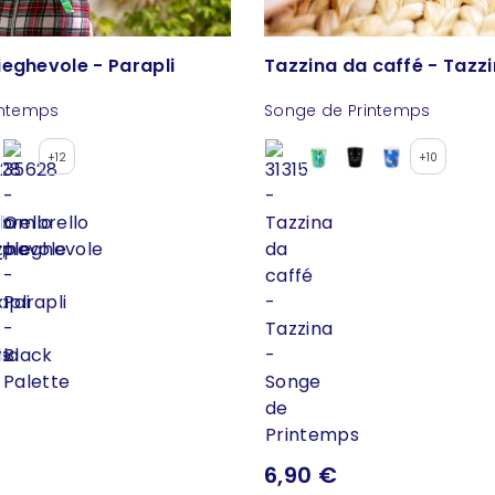
eghevole - Parapli
Tazzina da caffé - Tazz
intemps
Songe de Printemps
+12
+10
6,90 €