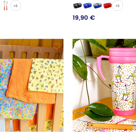
+6
+5
19,90 €