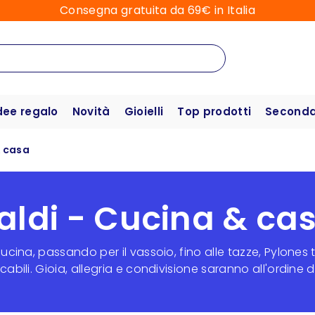
Consegna gratuita da 69€ in Italia
dee regalo
Novità
Gioielli
Top prodotti
Seconda 
& casa
aldi - Cucina & ca
ucina, passando per il vassoio, fino alle tazze, Pylones 
cabili. Gioia, allegria e condivisione saranno all'ordine d