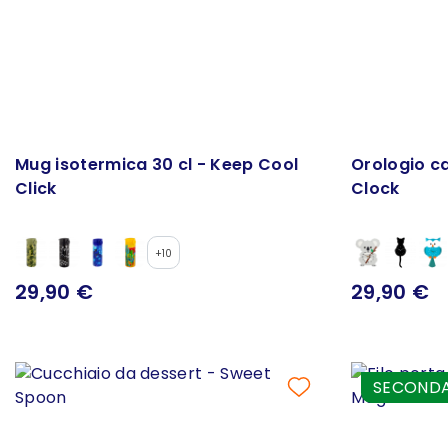
Mug isotermica 30 cl - Keep Cool
Orologio c
Click
Clock
+10
29,90 €
29,90 €
SECONDA 