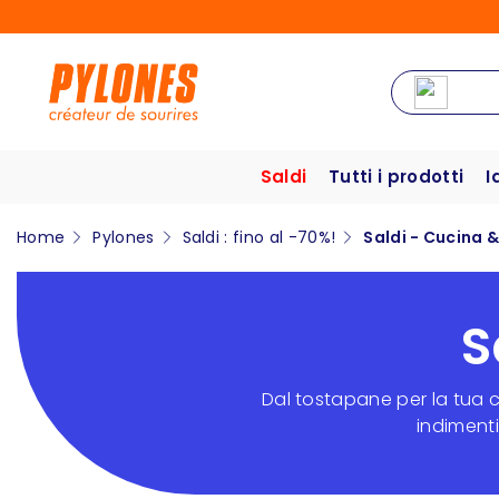
Saldi
Tutti i prodotti
I
Home
Pylones
Saldi : fino al -70%!
Saldi - Cucina 
S
Dal tostapane per la tua c
indimenti