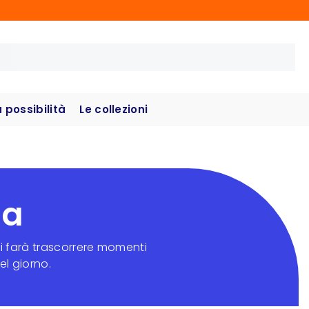
possibilità
Le collezioni
sa
ti farà trascorrere momenti
el giorno.