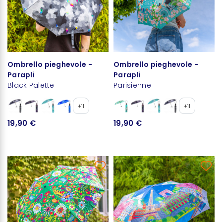
Ombrello pieghevole -
Ombrello pieghevole -
Parapli
Parapli
Black Palette
Parisienne
+11
+11
19,90 €
19,90 €