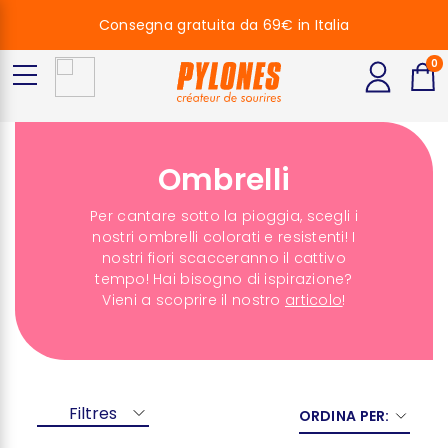
Consegna gratuita da 69€ in Italia
0
Ombrelli
Per cantare sotto la pioggia, scegli i
nostri ombrelli colorati e resistenti! I
nostri fiori scacceranno il cattivo
tempo! Hai bisogno di ispirazione?
Vieni a scoprire il nostro
articolo
!
Filtres
ORDINA PER: