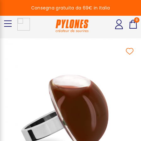
Consegna gratuita da 69€ in Italia
0