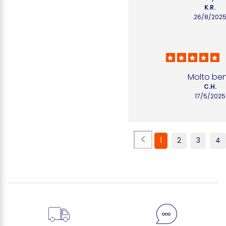
K.R.
26/8/202
Molto be
C.H.
17/5/2025
1
2
3
4