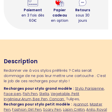
Paiement
Papier
Retours
en 3 fois dès
cadeau
sous 30
60€
en option
jours
Description
Redonner vie à vos
sty
los
préférés ? Cela serait
dommage de ne pas leur mettre une cartouche : C’est
le job de ces recharges pour stylo !
Recharges pour stylo grand modèle :
Stylo Parisienne
,
Face pen
,
Fish Pen
,
Stella
,
Vegetable
,
Petit
Ingénieur
,Arum, Bee Pen, Cancan
Tulipes,
Recharges pour stylo petit modèle :
J
eannot,
Master
Pen
,
Fashion Girl Pen
,
Scary Pen
,
Lapin Crétin
,
Anilo
,
Royal