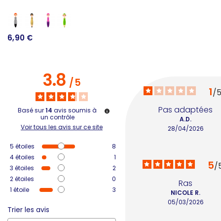
6,90 €
1
3.8
/
5
1
/
Pas adaptées
Basé sur
14
avis soumis à
un contrôle
A.D.
Voir tous les avis sur ce site
28/04/2026
5
étoiles
8
4
étoiles
1
5
/
3
étoiles
2
2
étoiles
0
Ras
1
étoile
3
NICOLE R.
05/03/2026
Trier les avis