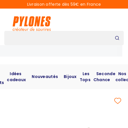
Livraison offerte dès 59€ en France
Idées
Les
Seconde
Nos
Nouveautés
Bijoux
cadeaux
Tops
Chance
colle
ts