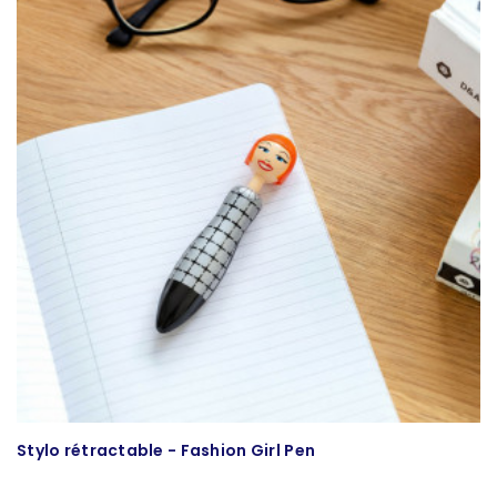
Stylo rétractable - Fashion Girl Pen
St