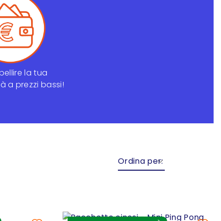
ellire la tua
à a prezzi bassi!
Ordina per: