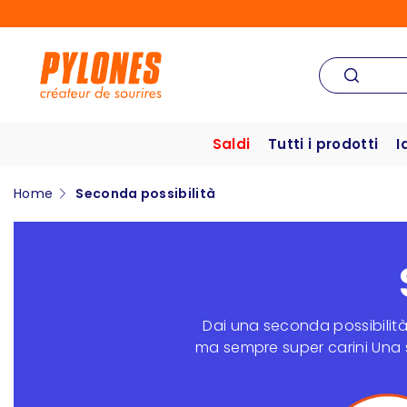
Saldi
Tutti i prodotti
I
Home
Seconda possibilità
Dai
una seconda possibilità a
ma sempre super carini
Una s