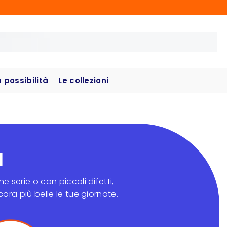
possibilità
Le collezioni
à
e serie o con piccoli difetti,
ora più belle le tue giornate.