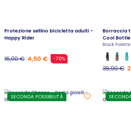
Protezione sellino bicicletta adulti -
Borraccia t
Happy Rider
Cool Bottle
Black Palette
15,00 €
4,50 €
-70%
35,90 €
2
SECONDA POSSIBILITÀ
SECONDA 