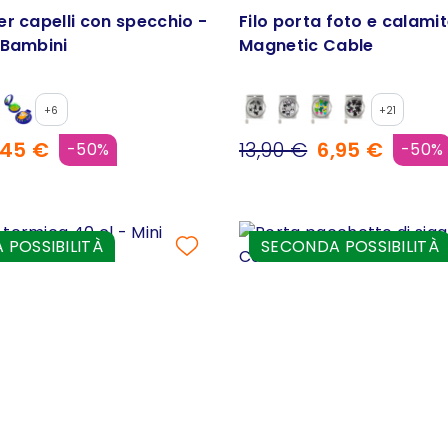
r capelli con specchio -
Filo porta foto e calamit
 Bambini
Magnetic Cable
+6
+21
,45 €
13,90 €
6,95 €
-50%
-50%
POSSIBILITÀ
SECONDA POSSIBILITÀ