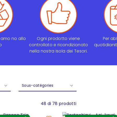
ciamo no allo
Ogni prodotto viene
Per abb
o
controllato e ricondizionato
quotidianit
nella nostra Isola dei Tesori.
Sous-catégories
48 di 78 prodotti