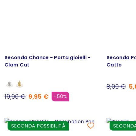
Seconda Chance - Porta gioielli -
Seconda Poss
Glam Cat
Gatto
8,00 €
5,
19,90 €
9,95 €
-50%
SECONDA POSSIBILITÀ
SECONDA 