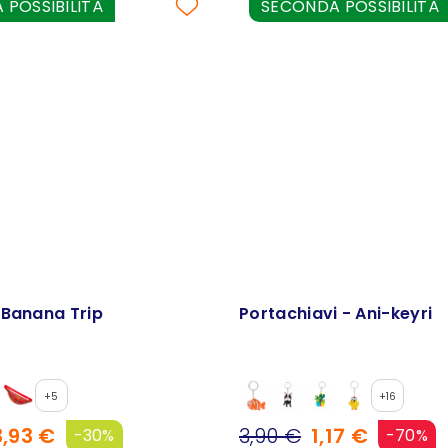
POSSIBILITÀ
SECONDA POSSIBILITÀ
 Banana Trip
Portachiavi - Ani-keyri
+5
+16
3,93 €
3,90 €
1,17 €
-30%
-70%