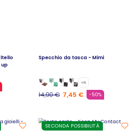
ltello
Specchio da tasca - Mimi
 up
+15
14,90 €
7,45 €
-50%
SECONDA POSSIBILITÀ