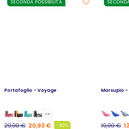
SECONDA POSSIBILITÀ
SECONDA 
Portafoglio - Voyage
Marsupio -
+14
29,90 €
20,93 €
19,90 €
1
-30%