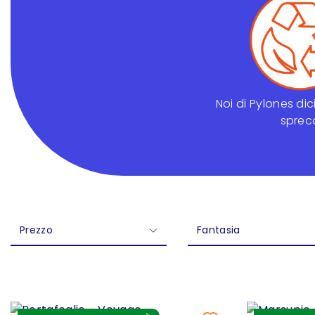
Noi di Pylones di
sprec
Prezzo
Fantasia