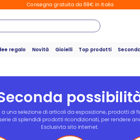
Consegna gratuita da 69€ in Italia
dee regalo
Novità
Gioielli
Top prodotti
Seconda 
Seconda possibilit
 una selezione di articoli da esposizione, prodotti di fin
erie di splendidi prodotti ricondizionati, per rendere anc
Esclusivta sito internet.