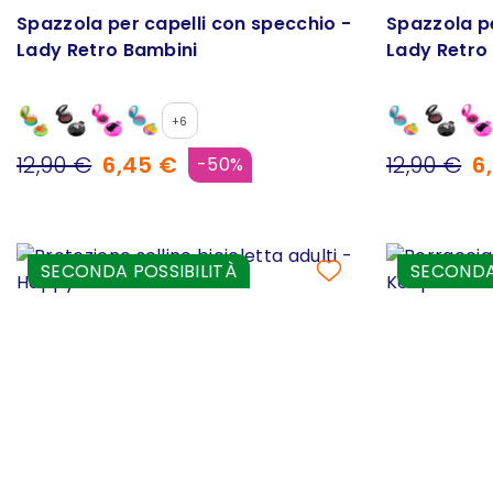
Spazzola per capelli con specchio -
Spazzola pe
Lady Retro Bambini
Lady Retro
+6
12,90 €
6,45 €
12,90 €
6
-50%
SECONDA POSSIBILITÀ
SECONDA 