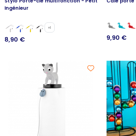
Stylo Porte-clé multifonction - Petit
Cale porte
Ingénieur
+1
9,90 €
8,90 €