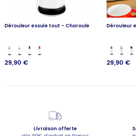
Dérouleur essuie tout - Charoule
Dérouleur e
29,90 €
29,90 €
Livraison offerte
S
dès 59€ d’achat en France
a