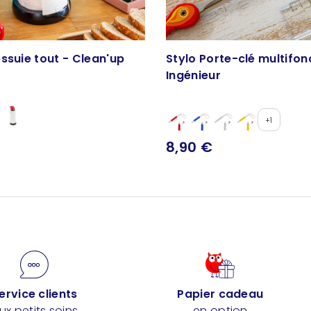
ssuie tout - Clean'up
Stylo Porte-clé multifonc
Ingénieur
+1
8,90 €
ervice clients
Papier cadeau
ux petits soins
en option