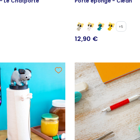
 - Le Chatporté
Porte éponge - Clean
+5
12,90 €