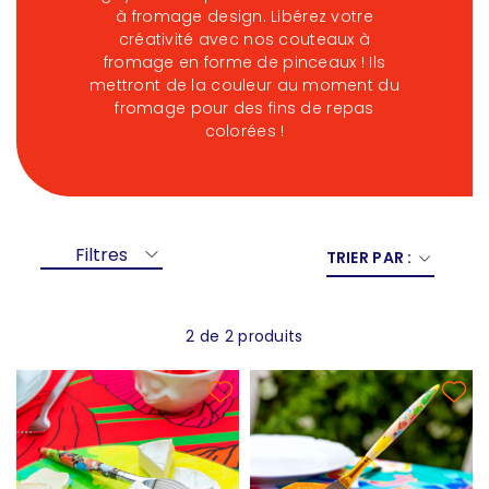
à fromage design. Libérez votre
créativité avec nos couteaux à
fromage en forme de pinceaux ! Ils
mettront de la couleur au moment du
fromage pour des fins de repas
colorées !
Filtres
TRIER PAR :
2 de 2 produits