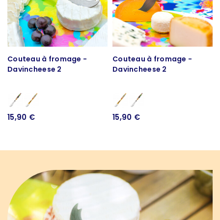
Couteau à fromage -
Couteau à fromage -
Davincheese 2
Davincheese 2
15,90 €
15,90 €