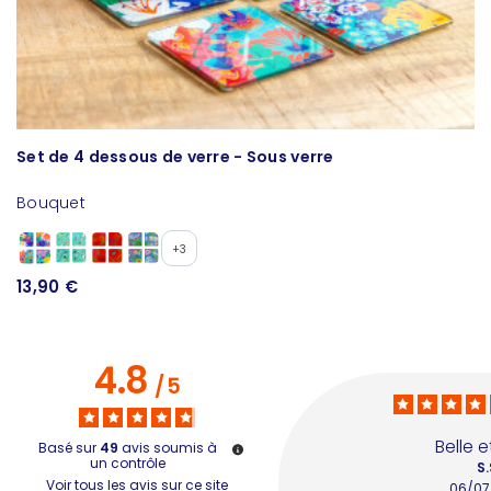
Set de 4 dessous de verre - Sous verre
P
Bouquet
Pa
1
+3
13,90 €
4.8
/
5
Belle e
Basé sur
49
avis soumis à
un contrôle
S.
Voir tous les avis sur ce site
06/07