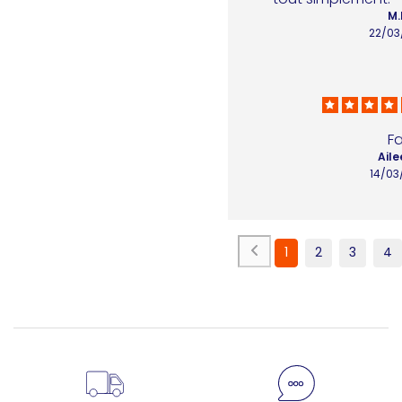
M.
22/03
F
Aile
14/03
1
2
3
4