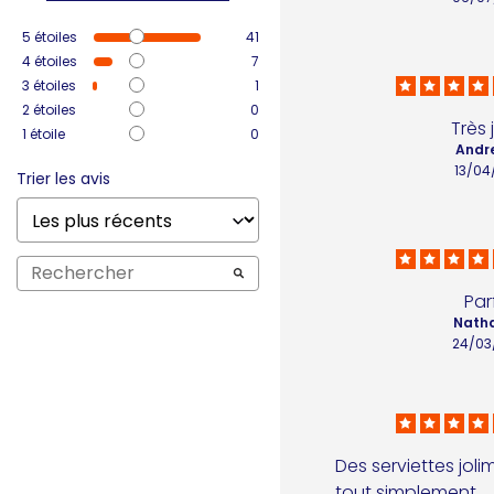
5
étoiles
41
4
étoiles
7
3
étoiles
1
2
étoiles
0
Très 
1
étoile
0
Andr
13/04
Trier les avis
Par
Natha
24/03
Des serviettes joli
tout simplement.