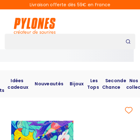
Livraison offerte dès 59€ en France
Idées
Les
Seconde
Nos
Nouveautés
Bijoux
cadeaux
Tops
Chance
colle
ts