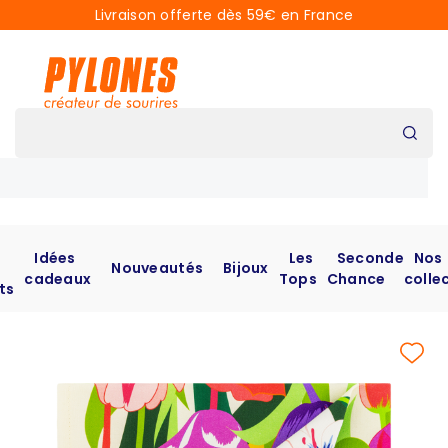
Livraison offerte dès 59€ en France
Idées
Les
Seconde
Nos
Nouveautés
Bijoux
cadeaux
Tops
Chance
colle
ts