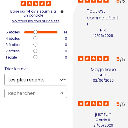
5
/
5
Tout est 
Basé sur
14
avis soumis à
un contrôle
comme décrit 
Voir tous les avis sur ce site
!
H.R.
5
étoiles
14
12/06/2026
4
étoiles
0
3
étoiles
0
2
étoiles
0
1
étoile
0
5
/
5
Trier les avis
Magnifique
A.B.
02/06/2026
5
/
5
just fun
Gerrie H.
21/05/2026