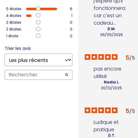
j'espère qu'il 
fonctionnera 
5
étoiles
6
car c'est un 
4
étoiles
1
cadeau...
3
étoiles
0
D.M.
2
étoiles
0
06/05/2026
1
étoile
0
Trier les avis
5
/
5
pas encore 
utilisé
Nadia L.
30/12/2025
5
/
5
Ludique et 
pratique
D.T.