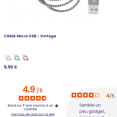
Câble Micro USB - Vintage
C
9,90 €
1
4.9
/
5
4
/
5
Semble un 
Basé sur
7
avis soumis à un
contrôle
peu gadget, 
Voir tous les avis sur ce site