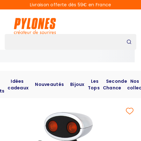
Livraison offerte dès 59€ en France
Idées
Les
Seconde
Nos
Nouveautés
Bijoux
cadeaux
Tops
Chance
colle
ts