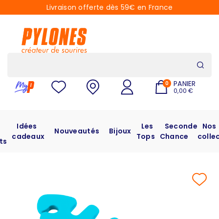
Livraison offerte dès 59€ en France
PANIER
0
0,00 €
Idées
Les
Seconde
Nos
Nouveautés
Bijoux
cadeaux
Tops
Chance
colle
ts