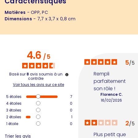
Caractéristiques
Matières
- OPP, PC
Dimensions
- 7,7 x 3,7 x 0,8 cm
4.6
/
5
5
/
5
Rempli 
Basé sur
8
avis soumis à un
contrôle
parfaitement 
Voir tous les avis sur ce site
son rôle !
Florence C.
5
étoiles
7
16/02/2026
4
étoiles
0
3
étoiles
0
2
étoiles
1
2
/
5
1
étoile
0
Plus petit que 
Trier les avis