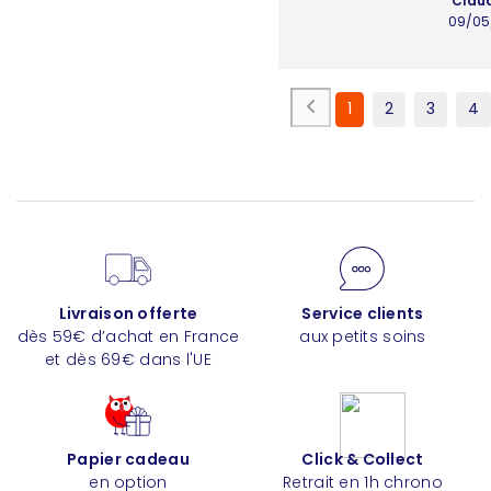
Claud
09/05
1
2
3
4
Livraison offerte
Service clients
dès 59€ d’achat en France
aux petits soins
et dès 69€ dans l'UE
Papier cadeau
Click & Collect
en option
Retrait en 1h chrono