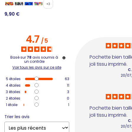
1
+3
9,90 €
4.7
/
5
Pochette bien taillé
Basé sur
78
avis soumis à
un contrôle
joli tissu imprimé.
Voir tous les avis sur ce site
C.
20/07
5
étoiles
63
4
étoiles
11
3
étoiles
3
2
étoiles
0
1
étoile
1
Pochette bien taillé
joli tissu imprimé.
Trier les avis
C.
20/07