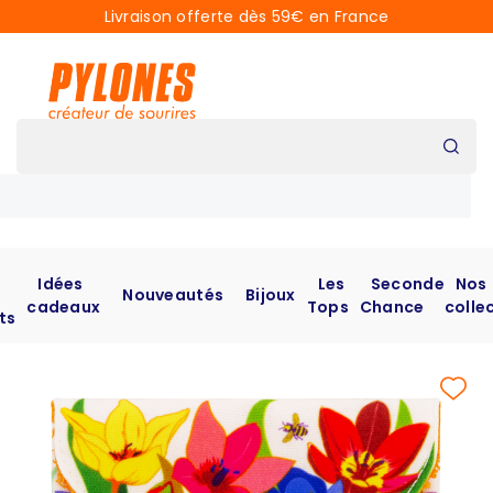
Livraison offerte dès 59€ en France
Idées
Les
Seconde
Nos
Nouveautés
Bijoux
cadeaux
Tops
Chance
colle
ts