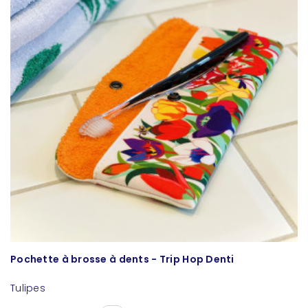
Pochette à brosse à dents - Trip Hop Denti
P
Tulipes
L