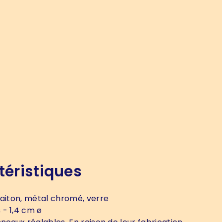
téristiques
laiton, métal chromé, verre
s
- 1,4 cm ø