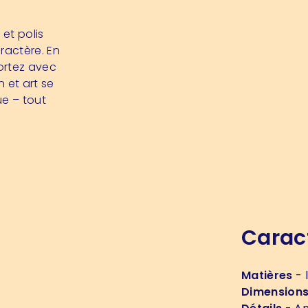
et polis
ractère. En
ortez avec
 et art se
e – tout
Carac
Matières
- 
Dimension