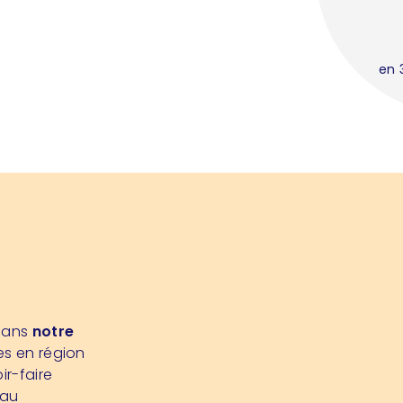
en 
 dans
notre
es en région
ir-faire
 au