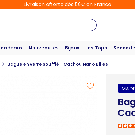
Livraison offerte dès 59€ en France
 cadeaux
Nouveautés
Bijoux
Les Tops
Seconde
é
Bague en verre soufflé - Cachou Nano Billes
MADE
Bag
Cac