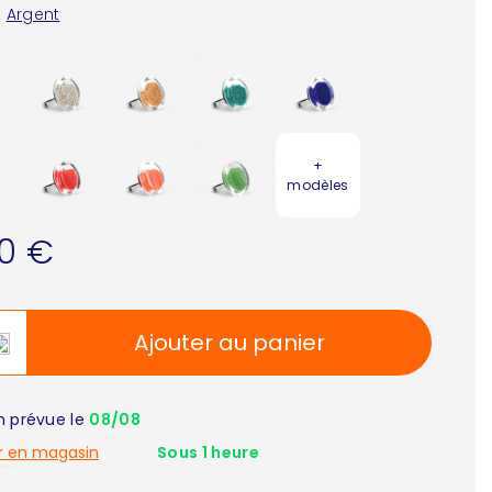
:
Argent
+
modèles
00 €
Ajouter au panier
on prévue le
08/08
r en magasin
Sous 1 heure