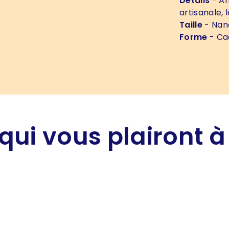
Détails
- An
artisanale, 
Taille
- Nan
Forme
- Ca
qui vous plairont à