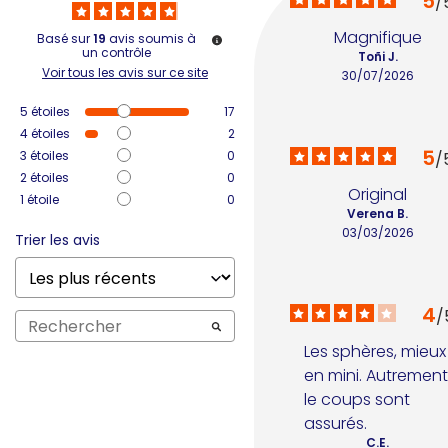
5
/
Magnifique
Basé sur
19
avis soumis à
un contrôle
Toñi J.
Voir tous les avis sur ce site
30/07/2026
5
étoiles
17
4
étoiles
2
5
3
étoiles
0
/
2
étoiles
0
Original
1
étoile
0
Verena B.
03/03/2026
Trier les avis
4
/
Les sphères, mieux 
en mini. Autrement
le coups sont 
assurés.
C.E.