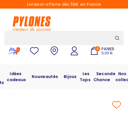
Livraison offerte dès 59€ en France
PANIER
0
0,00 €
Idées
Les
Seconde
Nos
Nouveautés
Bijoux
cadeaux
Tops
Chance
colle
ts