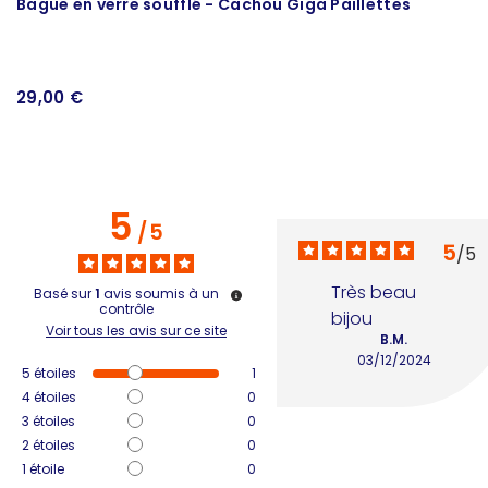
Bague en verre soufflé - Cachou Giga Paillettes
B
29,00 €
2
5
/
5
5
/
5
Très beau 
Basé sur
1
avis soumis à un
contrôle
bijou
Voir tous les avis sur ce site
B.M.
03/12/2024
5
étoiles
1
4
étoiles
0
3
étoiles
0
2
étoiles
0
1
étoile
0