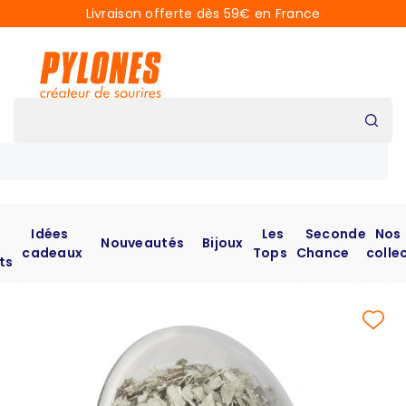
Livraison offerte dès 59€ en France
Idées
Les
Seconde
Nos
Nouveautés
Bijoux
cadeaux
Tops
Chance
colle
ts