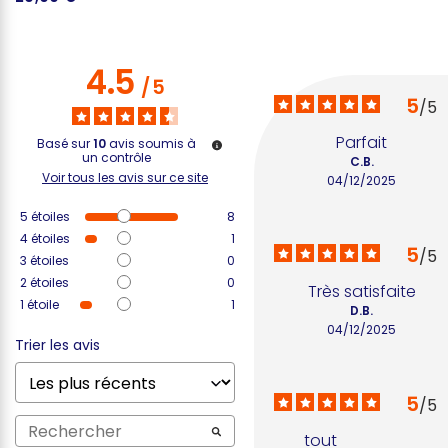
4.5
/
5
5
/
5
Parfait
Basé sur
10
avis soumis à
un contrôle
C.B.
Voir tous les avis sur ce site
04/12/2025
5
étoiles
8
4
étoiles
1
5
/
5
3
étoiles
0
2
étoiles
0
Très satisfaite
1
étoile
1
D.B.
04/12/2025
Trier les avis
5
/
5
tout 