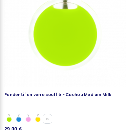
Pendentif en verre soufflé - Cachou Medium Milk
P
+9
29,00 €
2