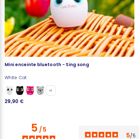
Mini enceinte bluetooth - Sing song
White Cat
+1
29,90 €
5
/
5
5
/
5