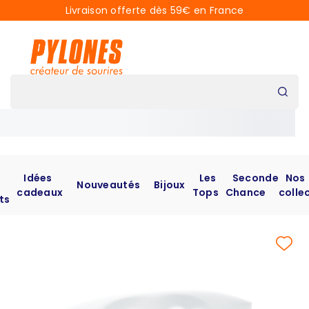
Livraison offerte dès 59€ en France
Idées
Les
Seconde
Nos
Nouveautés
Bijoux
cadeaux
Tops
Chance
colle
ts