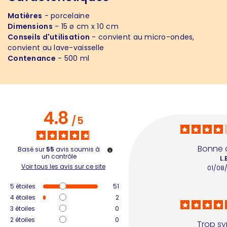
Matières
- porcelaine
Dimensions
- 15 ø cm x 10 cm
Conseils d'utilisation
- convient au micro-ondes,
convient au lave-vaisselle
Contenance
- 500 ml
4.8
/
5
Bonne q
Basé sur
55
avis soumis à
un contrôle
L.
Voir tous les avis sur ce site
01/08
5
étoiles
51
4
étoiles
2
3
étoiles
0
2
étoiles
0
Trop sy