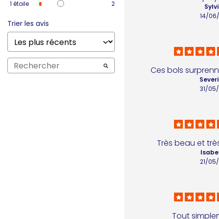
1
étoile
2
Sylvi
14/06
Trier les avis
Ces bols surprenne
Severi
31/05
Très beau et trè
Isabel
21/05
Tout simple