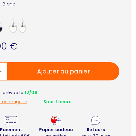
:
Blanc
00 €
Ajouter au panier
on prévue le
12/08
r en magasin
Sous 1 heure
Paiement
Papier cadeau
Retours
3 fois dès 60€
en option
sous 30 jours