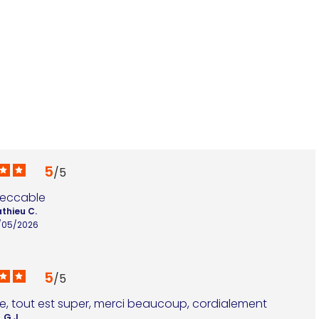
B
1
5
/
5
eccable
thieu C.
/05/2026
5
/
5
ide, tout est super, merci beaucoup, cordialement
G.J.