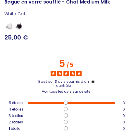
Bague en verre soufflé - Chat Medium Milk
White Cat
25,00 €
5
/
5
Basé sur
3
avis soumis à un
contrôle
Voir tous les avis sur ce site
5
étoiles
3
4
étoiles
0
3
étoiles
0
2
étoiles
0
1
étoile
0