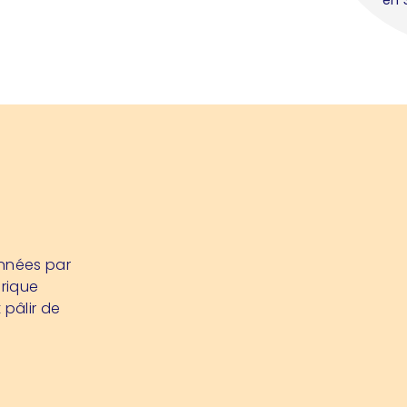
onnées par
brique
 pâlir de