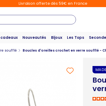
Livraison offerte dès 59€ en France
 cadeaux
Nouveautés
Bijoux
Les Tops
Seconde
rre soufflé
Boucles d'oreilles crochet en verre soufflé - C
MADE
Bou
ver