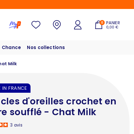
PANIER
0
0,00 €
 Chance
Nos collections
hat Milk
 IN FRANCE
cles d'oreilles crochet en
re soufflé - Chat Milk
3
avis