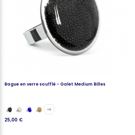
Bague en verre soufflé - Galet Medium Billes
B
+6
25,00 €
2