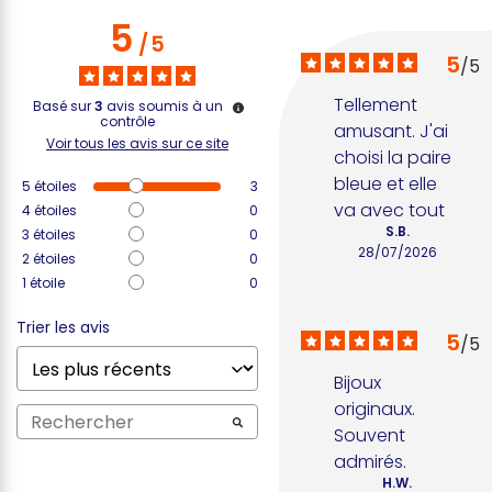
5
/
5
5
/
5
Tellement 
Basé sur
3
avis soumis à un
contrôle
amusant. J'ai 
Voir tous les avis sur ce site
choisi la paire 
bleue et elle 
5
étoiles
3
va avec tout
4
étoiles
0
S.B.
3
étoiles
0
28/07/2026
2
étoiles
0
1
étoile
0
Trier les avis
5
/
5
Bijoux 
originaux. 
Souvent 
admirés.
H.W.