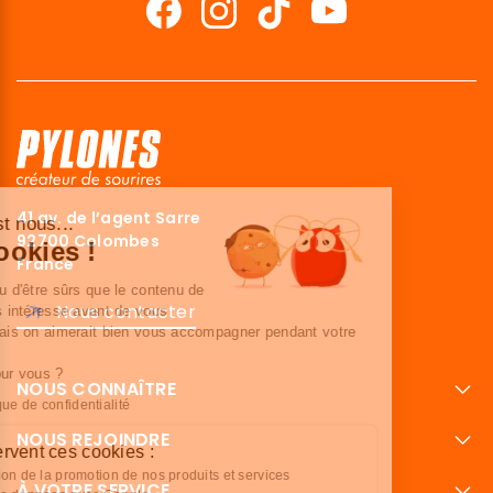
41 av. de l’agent Sarre
Salut c'est nous...
92700 Colombes
Les Cookies !
France
On a attendu d'être sûrs que le contenu de
Nous contacter
ce site vous intéresse avant de vous
déranger, mais on aimerait bien vous accompagner pendant votre
visite...
C'est OK pour vous ?
NOUS CONNAÎTRE
Lire la politique de confidentialité
NOUS REJOINDRE
À quoi servent ces cookies :
Optimisation de la promotion de nos produits et services
À VOTRE SERVICE