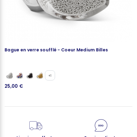
Bague en verre soufflé - Coeur Medium Billes
B
+1
25,00 €
1