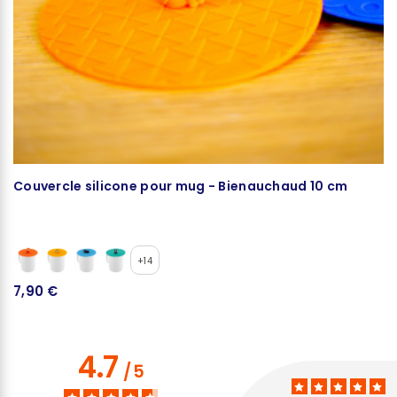
Couvercle silicone pour mug - Bienauchaud 10 cm
C
+14
7,90 €
9
4.7
/
5