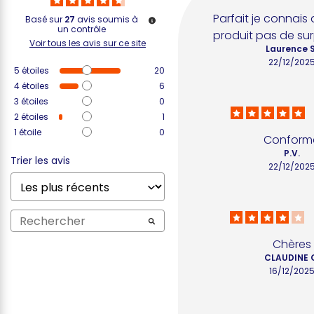
Parfait je connais d
Basé sur
27
avis soumis à
un contrôle
produit pas de sur
Voir tous les avis sur ce site
Laurence S
22/12/202
5
étoiles
20
4
étoiles
6
3
étoiles
0
2
étoiles
1
1
étoile
0
Conform
P.V.
Trier les avis
22/12/202
Chères
CLAUDINE 
16/12/202