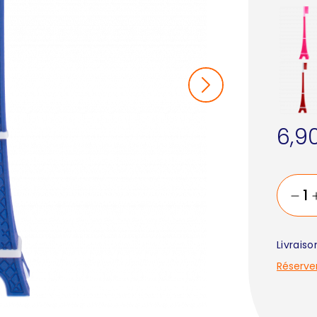
6,9
Livrais
Réserve