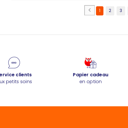
1
2
3
ervice clients
Papier cadeau
ux petits soins
en option