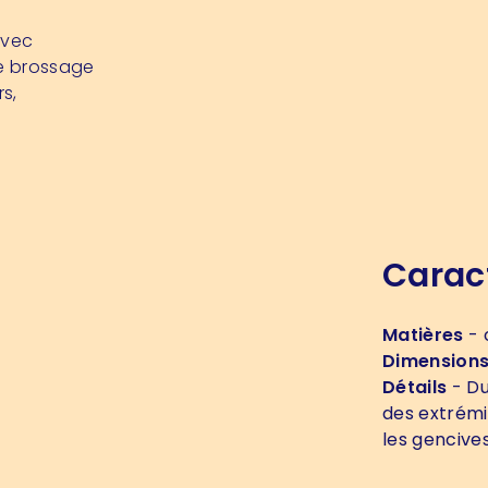
avec
ue brossage
s,
Carac
Matières
- 
Dimension
Détails
- Du
des extrémi
les gencive