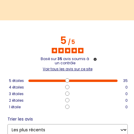
5
/
5
Basé sur
35
avis soumis à
un contrôle
Voir tous les avis sur ce site
5
étoiles
35
4
étoiles
0
3
étoiles
0
2
étoiles
0
1
étoile
0
Trier les avis