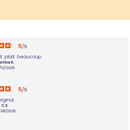
5
/
5
it  plaît  beaucoup
rtine K.
/12/2025
5
/
5
riginal
C.S.
/08/2025