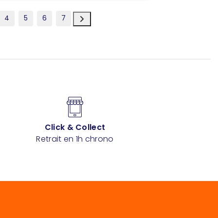
4
5
6
7
Click & Collect
Retrait en 1h chrono