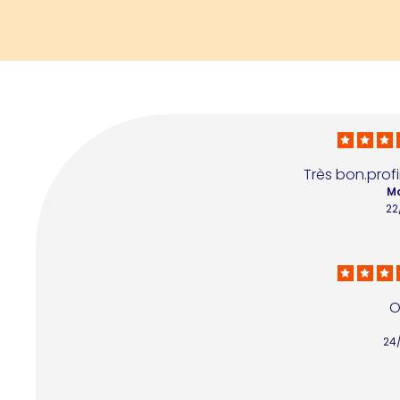
Très bon.profi
Ma
22
O
24