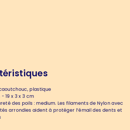
téristiques
caoutchouc, plastique
s
- 19 x 3 x 3 cm
reté des poils : medium. Les filaments de Nylon avec
tés arrondies aident à protéger l’émail des dents et
s