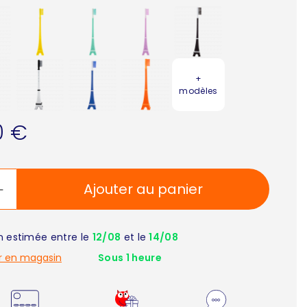
+
modèles
0 €
Ajouter au panier
on estimée entre le
12/08
et le
14/08
r en magasin
Sous 1 heure