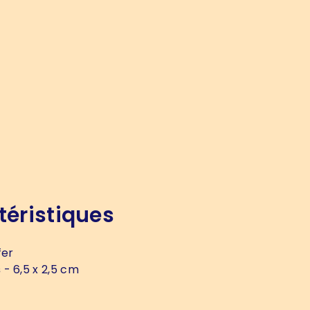
téristiques
fer
s
- 6,5 x 2,5 cm