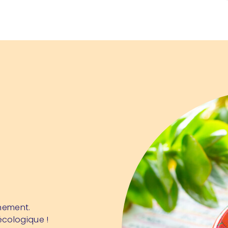
nnement.
écologique !