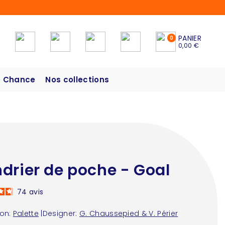
PANIER
0
0,00 €
 Chance
Nos collections
drier de poche - Goal
74
avis
ion:
Palette
|
Designer:
G. Chaussepied & V. Périer