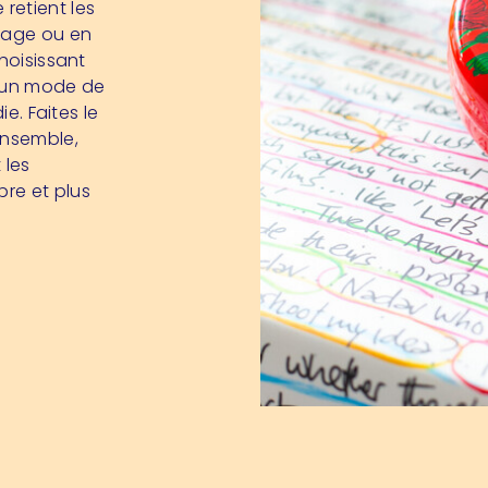
retient les
oyage ou en
choisissant
s un mode de
ie. Faites le
Ensemble,
 les
re et plus