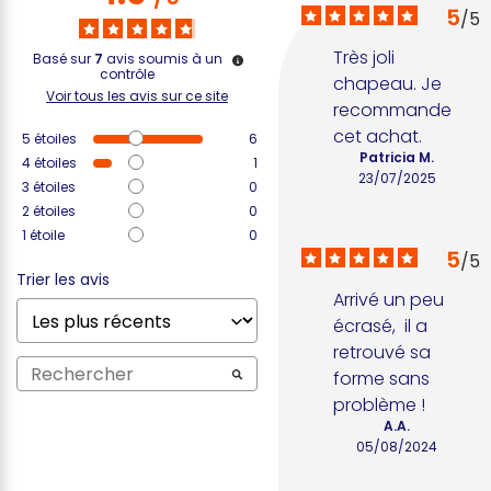
5
/
5
Très joli 
Basé sur
7
avis soumis à un
contrôle
chapeau. Je 
Voir tous les avis sur ce site
recommande 
cet achat.
5
étoiles
6
Patricia M.
4
étoiles
1
23/07/2025
3
étoiles
0
2
étoiles
0
1
étoile
0
5
/
5
Trier les avis
Arrivé un peu 
écrasé,  il a 
retrouvé sa 
forme sans 
problème !
A.A.
05/08/2024