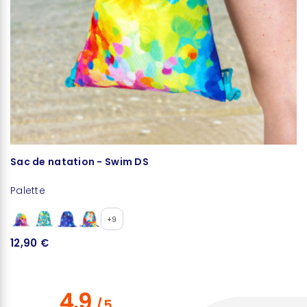
Sac de natation - Swim DS
S
Palette
Pa
+9
12,90 €
2
4.9
/
5