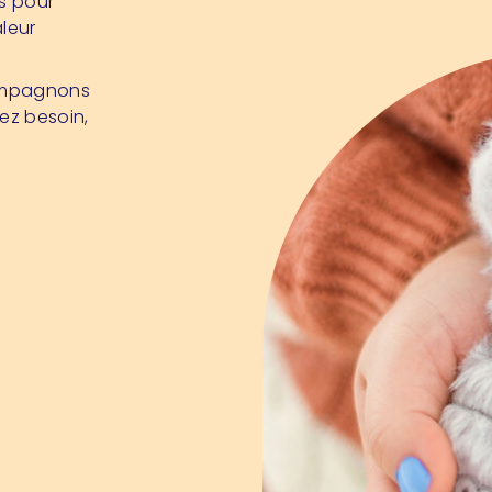
es pour
aleur
compagnons
ez besoin,