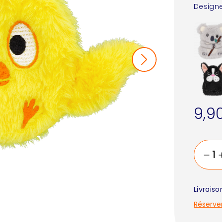
Designe
9,9
Livrais
Réserve