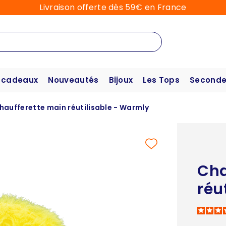
Livraison offerte dès 59€ en France
 cadeaux
Nouveautés
Bijoux
Les Tops
Seconde
haufferette main réutilisable - Warmly
Cha
réu