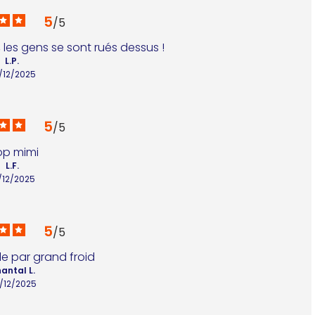
5
/
5
, les gens se sont rués dessus !
L.P.
/12/2025
5
/
5
op mimi
L.F.
/12/2025
5
/
5
tile par grand froid
antal L.
/12/2025