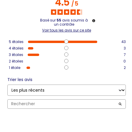
4.5
/
5
Basé sur
55
avis soumis à
un contrôle
Voir tous les avis sur ce site
5
étoiles
43
4
étoiles
3
3
étoiles
7
2
étoiles
0
1
étoile
2
Trier les avis