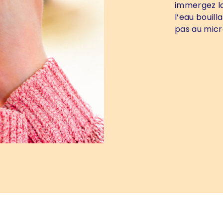
immergez la
l’eau bouill
pas au mic