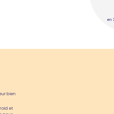
en 
œur bien
roid et