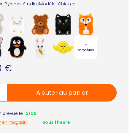
r:
Pylones Studio
|
Modèle:
Chicken
+
modèles
0 €
Ajouter au panier
on prévue le
12/08
r en magasin
Sous 1 heure