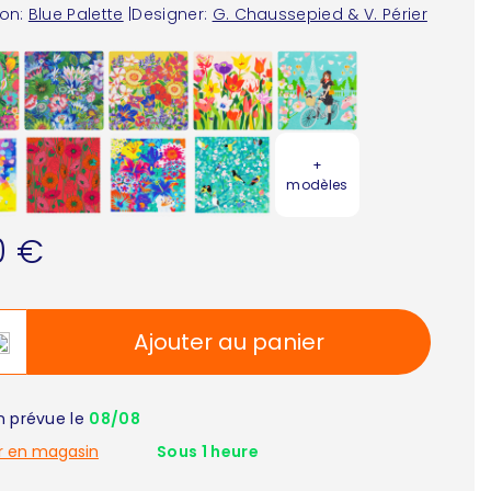
ion:
Blue Palette
|
Designer:
G. Chaussepied & V. Périer
+
modèles
0 €
Ajouter au panier
on prévue le
08/08
r en magasin
Sous 1 heure