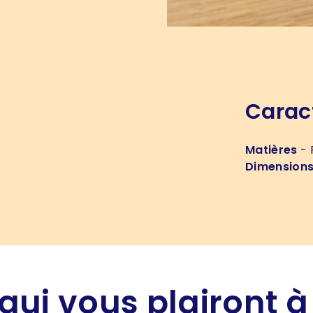
Carac
Matières
- 
Dimension
qui vous plairont à