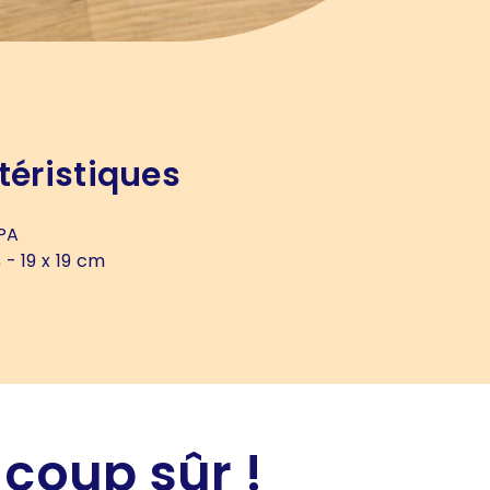
téristiques
PA
s
- 19 x 19 cm
 coup sûr !