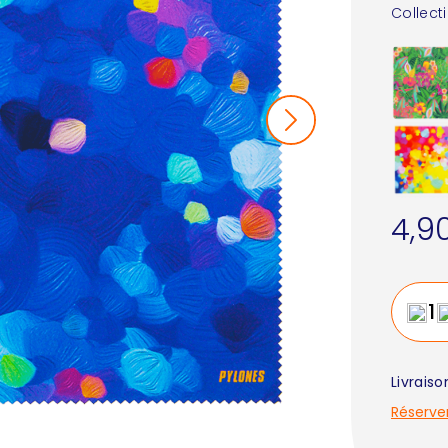
Collect
4,9
Livrais
Réserve