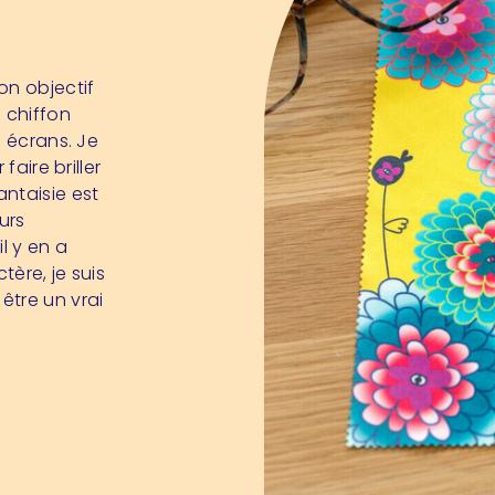
on objectif
 chiffon
s écrans. Je
faire briller
ntaisie est
urs
l y en a
tère, je suis
être un vrai