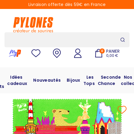
Livraison offerte dès 59€ en France
PANIER
0
0,00 €
Idées
Les
Seconde
Nos
Nouveautés
Bijoux
cadeaux
Tops
Chance
colle
ts