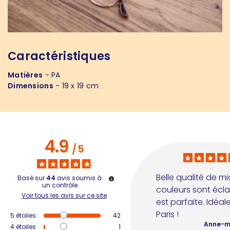
Caractéristiques
Matières
- PA
Dimensions
- 19 x 19 cm
4.9
/
5
Belle qualité de mic
Basé sur
44
avis soumis à
un contrôle
couleurs sont éclat
Voir tous les avis sur ce site
est parfaite. Idéal
Paris !
5
étoiles
42
Anne-ma
4
étoiles
1