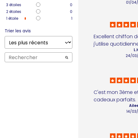
01/04
3
étoiles
0
2
étoiles
0
1
étoile
1
Trier les avis
Excellent chiffon 
j'utilise quotidien
L.
24/03
C'est mon 3ème et
cadeaux parfaits.
Ailee
14/03