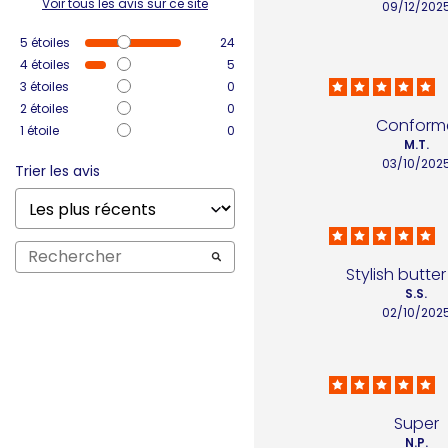
Voir tous les avis sur ce site
09/12/202
5
étoiles
24
4
étoiles
5
3
étoiles
0
2
étoiles
0
Conform
1
étoile
0
M.T.
03/10/202
Trier les avis
Stylish butter
S.S.
02/10/202
Super
N.P.