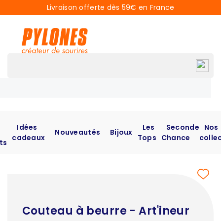
Livraison offerte dès 59€ en France
Idées
Les
Seconde
Nos
Nouveautés
Bijoux
cadeaux
Tops
Chance
colle
ts
Couteau à beurre - Art'ineur