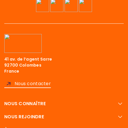
41 av. de l’agent Sarre
92700 Colombes
France
Nous contacter
le contenu de ce site vous intéresse
 on aimerait bien vous accompagner
NOUS CONNAÎTRE
té
NOUS REJOINDRE
ies :
 de nos produits et services